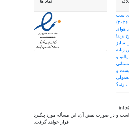
لاگ
نماد ها
ری ست
 هوای
 نزند!
ن سایز
 زنانه
التو و
مستانی
یست و
عمولی
دارند؟
 است و در صورت نقض آن، این مسأله مورد پیگیرد
قرار خواهد گرفت.