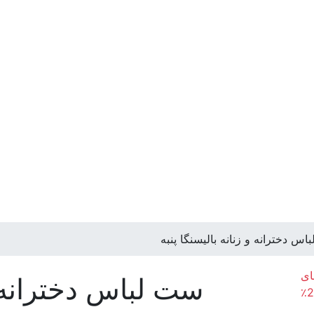
س دخترانه و زنانه بالیسنگا پنبه
ای
ست لباس دخترانه و 
مختلف، ممکن است رنگ محصولات در تصویر تا 20٪