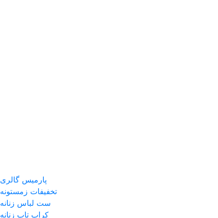
پارمیس گالری
تخفیفات زمستونه
ست لباس زنانه
کراپ تاپ زنانه