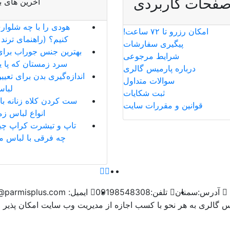
فحات کاربردی
آخرین های ب
هودی را با چه شلوا
امکان رزرو تا ۷۲ ساعت!
کنیم؟ (راهنمای ترند ۲۰۲۶)
پیگیری سفارشات
بهترین جنس جوراب برای
شرایط مرجوعی
سرد زمستان که پا یخ
درباره پارمیس گالری
اندازه‌گیری بدن برای تعیی
سوالات متداول
لباس
ثبت شکایات
ست کردن کلاه زنانه با پ
قوانین و مقررات سایت
انواع لباس ز
تاپ و تیشرت کراپ چ
چه فرقی با لباس م
آدرس:
سمنان
تلفن:
09198548308
ایمیل:
info@parmisplus.com
یس گالری به هر نحو با کسب اجازه از مدیریت وب سایت امکان پذیر