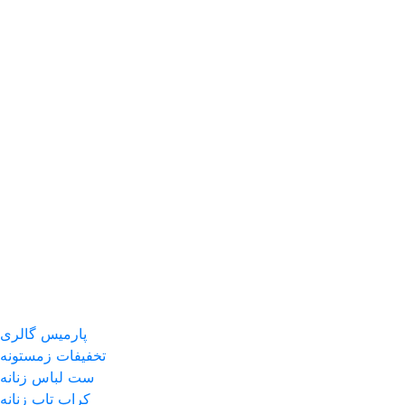
پارمیس گالری
تخفیفات زمستونه
ست لباس زنانه
کراپ تاپ زنانه