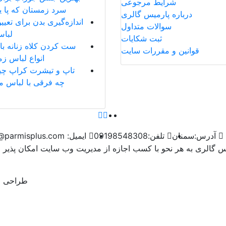
شرایط مرجوعی
سرد زمستان که پا یخ
درباره پارمیس گالری
اندازه‌گیری بدن برای تعیی
سوالات متداول
لباس
ثبت شکایات
ست کردن کلاه زنانه با پ
قوانین و مقررات سایت
انواع لباس ز
تاپ و تیشرت کراپ چ
چه فرقی با لباس م
آدرس:
سمنان
تلفن:
09198548308
ایمیل:
info@parmisplus.com
یس گالری به هر نحو با کسب اجازه از مدیریت وب سایت امکان پذیر
طراحی و