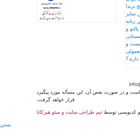
 نزند!
ن سایز
 زنانه
التو و
مستانی
یست و
عمولی
دارند؟
 است و در صورت نقض آن، این مسأله مورد پیگیرد
قرار خواهد گرفت.
 کدنویسی توسط
تیم طراحی سایت و سئو هیرکانا
بستن